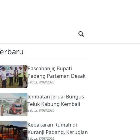
Terbaru
Pascabanjir, Bupati
Padang Pariaman Desak
Sabtu, 8/08/2026
Penanganan Irigasi Lubuk
Sikoci dan Padang Laweh
Jembatan Jeruai Bungus
Teluk Kabung Kembali
Sabtu, 8/08/2026
Dibuka, Semua
Kendaraan Sudah Bisa
Kebakaran Rumah di
Melintas
Kuranji Padang, Kerugian
Sabtu, 8/08/2026
Capai Rp800 Juta