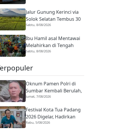
Jalur Gunung Kerinci via
Solok Selatan Tembus 30
Sabtu, 8/08/2026
Jam, Pendakian yang Dulu
Lima Hari Kini Lebih
Ibu Hamil asal Mentawai
Singkat
Melahirkan di Tengah
Sabtu, 8/08/2026
Perjalanan KMP Ambu-
ambu Menuju Padang
Terpopuler
Oknum Pamen Polri di
Sumbar Kembali Berulah,
Jumat, 7/08/2026
Dirreskrimum Diduga
Terlibat Kekerasan
Festival Kota Tua Padang
dengan Seorang Sopir
2026 Digelar, Hadirkan
Rabu, 5/08/2026
Peserta Barongsai dari
Tujuh Negara