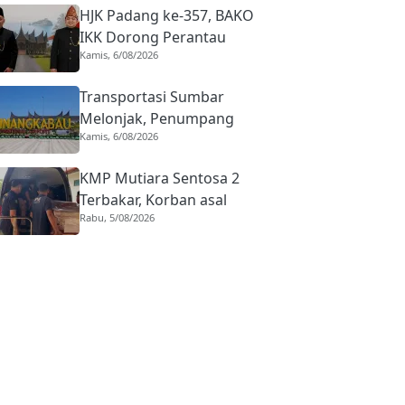
HJK Padang ke-357, BAKO
IKK Dorong Perantau
Kamis, 6/08/2026
Perkuat Budaya hingga
Realisasi Kota Gastronomi
Transportasi Sumbar
Melonjak, Penumpang
Kamis, 6/08/2026
Pesawat Domestik dari
BIM Naik Hampir 33
KMP Mutiara Sentosa 2
Persen
Terbakar, Korban asal
Rabu, 5/08/2026
Sumbar Rino Eka Putra
Dipulangkan ke Agam