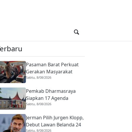
Terbaru
Pasaman Barat Perkuat
Gerakan Masyarakat
Sabtu, 8/08/2026
Hidup Sehat, Program
Cek Kesehatan Gratis Jadi
Pemkab Dharmasraya
Fokus
Siapkan 17 Agenda
Sabtu, 8/08/2026
Semarakkan HUT ke-81
Kemerdekaan RI, Ini
Jerman Pilih Jurgen Klopp,
Rangkaian Lengkapnya
Debut Lawan Belanda 24
Sabtu, 8/08/2026
September