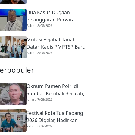
Dua Kasus Dugaan
Pelanggaran Perwira
Sabtu, 8/08/2026
Polisi di Sumbar,
Ombudsman: Tak Boleh
Mutasi Pejabat Tanah
Ada Toleransi
Datar, Kadis PMPTSP Baru
Sabtu, 8/08/2026
Diminta Bentuk Tim
Percepatan Investasi
Terpopuler
Oknum Pamen Polri di
Sumbar Kembali Berulah,
Jumat, 7/08/2026
Dirreskrimum Diduga
Terlibat Kekerasan
Festival Kota Tua Padang
dengan Seorang Sopir
2026 Digelar, Hadirkan
Rabu, 5/08/2026
Peserta Barongsai dari
Tujuh Negara