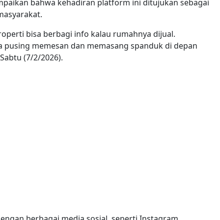
paikan bahwa kehadiran platform ini ditujukan sebagai
masyarakat.
roperti bisa berbagi info kalau rumahnya dijual.
npa pusing memesan dan memasang spanduk di depan
 Sabtu (7/2/2026).
engan berbagai media sosial, seperti Instagram