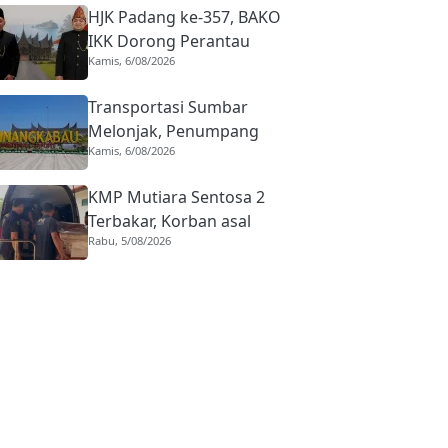
HJK Padang ke-357, BAKO
IKK Dorong Perantau
Kamis, 6/08/2026
Perkuat Budaya hingga
Realisasi Kota Gastronomi
Transportasi Sumbar
Melonjak, Penumpang
Kamis, 6/08/2026
Pesawat Domestik dari
BIM Naik Hampir 33
KMP Mutiara Sentosa 2
Persen
Terbakar, Korban asal
Rabu, 5/08/2026
Sumbar Rino Eka Putra
Dipulangkan ke Agam