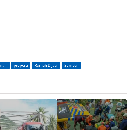
umah
properti
Rumah Dijual
Sumbar