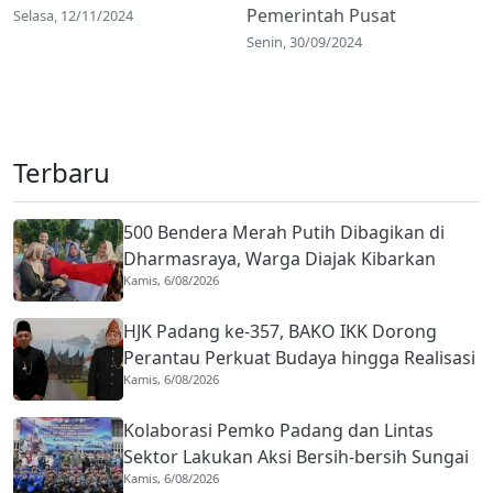
Pemerintah Pusat
Selasa, 12/11/2024
Senin, 30/09/2024
Terbaru
500 Bendera Merah Putih Dibagikan di
Dharmasraya, Warga Diajak Kibarkan
Kamis, 6/08/2026
hingga 31 Agustus 2026
HJK Padang ke-357, BAKO IKK Dorong
Perantau Perkuat Budaya hingga Realisasi
Kamis, 6/08/2026
Kota Gastronomi
Kolaborasi Pemko Padang dan Lintas
Sektor Lakukan Aksi Bersih-bersih Sungai
Kamis, 6/08/2026
Batang Arau di HJK ke-357