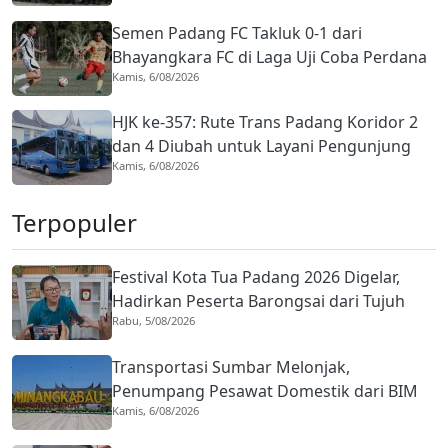
Semen Padang FC Takluk 0-1 dari
Bhayangkara FC di Laga Uji Coba Perdana
Kamis, 6/08/2026
Pramusim
HJK ke-357: Rute Trans Padang Koridor 2
dan 4 Diubah untuk Layani Pengunjung
Kamis, 6/08/2026
Open Ship, Tarif Rp1
Terpopuler
Festival Kota Tua Padang 2026 Digelar,
Hadirkan Peserta Barongsai dari Tujuh
Rabu, 5/08/2026
Negara
Transportasi Sumbar Melonjak,
Penumpang Pesawat Domestik dari BIM
Kamis, 6/08/2026
Naik Hampir 33 Persen