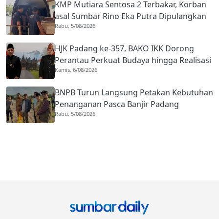
KMP Mutiara Sentosa 2 Terbakar, Korban
asal Sumbar Rino Eka Putra Dipulangkan
Rabu, 5/08/2026
ke Agam
HJK Padang ke-357, BAKO IKK Dorong
Perantau Perkuat Budaya hingga Realisasi
Kamis, 6/08/2026
Kota Gastronomi
BNPB Turun Langsung Petakan Kebutuhan
Penanganan Pasca Banjir Padang
Rabu, 5/08/2026