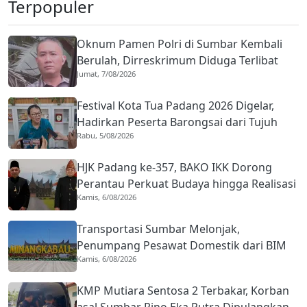
Terpopuler
Oknum Pamen Polri di Sumbar Kembali
Berulah, Dirreskrimum Diduga Terlibat
Jumat, 7/08/2026
Kekerasan dengan Seorang Sopir
Festival Kota Tua Padang 2026 Digelar,
Hadirkan Peserta Barongsai dari Tujuh
Rabu, 5/08/2026
Negara
HJK Padang ke-357, BAKO IKK Dorong
Perantau Perkuat Budaya hingga Realisasi
Kamis, 6/08/2026
Kota Gastronomi
Transportasi Sumbar Melonjak,
Penumpang Pesawat Domestik dari BIM
Kamis, 6/08/2026
Naik Hampir 33 Persen
KMP Mutiara Sentosa 2 Terbakar, Korban
asal Sumbar Rino Eka Putra Dipulangkan