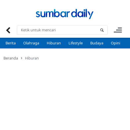
Skip
to
content
Berita
Olahraga
Hiburan
Lifestyle
Budaya
Opini
P
Beranda
Hiburan