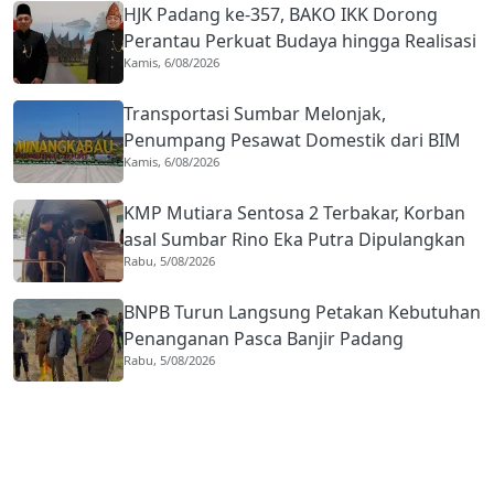
HJK Padang ke-357, BAKO IKK Dorong
Perantau Perkuat Budaya hingga Realisasi
Kamis, 6/08/2026
Kota Gastronomi
Transportasi Sumbar Melonjak,
Penumpang Pesawat Domestik dari BIM
Kamis, 6/08/2026
Naik Hampir 33 Persen
KMP Mutiara Sentosa 2 Terbakar, Korban
asal Sumbar Rino Eka Putra Dipulangkan
Rabu, 5/08/2026
ke Agam
BNPB Turun Langsung Petakan Kebutuhan
Penanganan Pasca Banjir Padang
Rabu, 5/08/2026