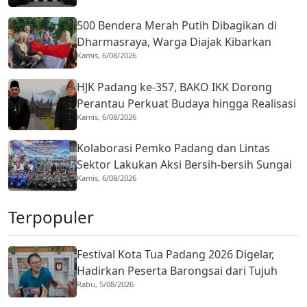
500 Bendera Merah Putih Dibagikan di
Dharmasraya, Warga Diajak Kibarkan
Kamis, 6/08/2026
hingga 31 Agustus 2026
HJK Padang ke-357, BAKO IKK Dorong
Perantau Perkuat Budaya hingga Realisasi
Kamis, 6/08/2026
Kota Gastronomi
Kolaborasi Pemko Padang dan Lintas
Sektor Lakukan Aksi Bersih-bersih Sungai
Kamis, 6/08/2026
Batang Arau di HJK ke-357
Terpopuler
Festival Kota Tua Padang 2026 Digelar,
Hadirkan Peserta Barongsai dari Tujuh
Rabu, 5/08/2026
Negara