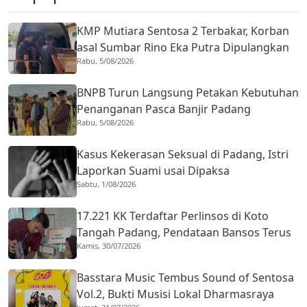
KMP Mutiara Sentosa 2 Terbakar, Korban
asal Sumbar Rino Eka Putra Dipulangkan
Rabu, 5/08/2026
ke Agam
BNPB Turun Langsung Petakan Kebutuhan
Penanganan Pasca Banjir Padang
Rabu, 5/08/2026
Kasus Kekerasan Seksual di Padang, Istri
Laporkan Suami usai Dipaksa
Sabtu, 1/08/2026
Berhubungan dengan Pria Asing
17.221 KK Terdaftar Perlinsos di Koto
Tangah Padang, Pendataan Bansos Terus
Kamis, 30/07/2026
Diperkuat
Basstara Music Tembus Sound of Sentosa
Vol.2, Bukti Musisi Lokal Dharmasraya