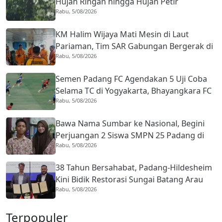
Hujan Ringan hingga Hujan Petir
Rabu, 5/08/2026
Berpotensi Terjadi
KM Halim Wijaya Mati Mesin di Laut
Pariaman, Tim SAR Gabungan Bergerak di
Rabu, 5/08/2026
Tengah Hujan Deras
Semen Padang FC Agendakan 5 Uji Coba
Selama TC di Yogyakarta, Bhayangkara FC
Rabu, 5/08/2026
Jadi Lawan Perdana
Bawa Nama Sumbar ke Nasional, Begini
Perjuangan 2 Siswa SMPN 25 Padang di
Rabu, 5/08/2026
O2SN
38 Tahun Bersahabat, Padang-Hildesheim
Kini Bidik Restorasi Sungai Batang Arau
Rabu, 5/08/2026
Terpopuler