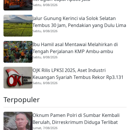
Sabtu, 8/08/2026
Jalur Gunung Kerinci via Solok Selatan
Tembus 30 Jam, Pendakian yang Dulu Lima
Sabtu, 8/08/2026
Hari Kini Lebih Singkat
Ibu Hamil asal Mentawai Melahirkan di
Tengah Perjalanan KMP Ambu-ambu
Sabtu, 8/08/2026
Menuju Padang
OJK Rilis LPKSI 2025, Aset Industri
Keuangan Syariah Tembus Rekor Rp3.131
Sabtu, 8/08/2026
Triliun
Terpopuler
Oknum Pamen Polri di Sumbar Kembali
Berulah, Dirreskrimum Diduga Terlibat
Jumat, 7/08/2026
Kekerasan dengan Seorang Sopir