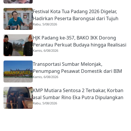
Festival Kota Tua Padang 2026 Digelar,
Hadirkan Peserta Barongsai dari Tujuh
Rabu, 5/08/2026
Negara
HJK Padang ke-357, BAKO IKK Dorong
Perantau Perkuat Budaya hingga Realisasi
Kamis, 6/08/2026
Kota Gastronomi
Transportasi Sumbar Melonjak,
Penumpang Pesawat Domestik dari BIM
Kamis, 6/08/2026
Naik Hampir 33 Persen
KMP Mutiara Sentosa 2 Terbakar, Korban
asal Sumbar Rino Eka Putra Dipulangkan
Rabu, 5/08/2026
ke Agam