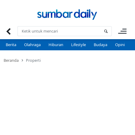
Skip
to
content
Berita
Olahraga
Hiburan
Lifestyle
Budaya
Opini
P
Beranda
Properti