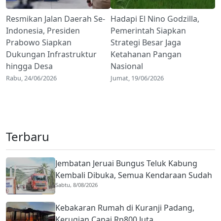
Resmikan Jalan Daerah Se-
Hadapi El Nino Godzilla,
Indonesia, Presiden
Pemerintah Siapkan
Prabowo Siapkan
Strategi Besar Jaga
Dukungan Infrastruktur
Ketahanan Pangan
hingga Desa
Nasional
Rabu, 24/06/2026
Jumat, 19/06/2026
Terbaru
Jembatan Jeruai Bungus Teluk Kabung
Kembali Dibuka, Semua Kendaraan Sudah
Sabtu, 8/08/2026
Bisa Melintas
Kebakaran Rumah di Kuranji Padang,
Kerugian Capai Rp800 Juta