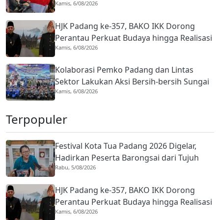
Kamis, 6/08/2026
hingga 31 Agustus 2026
HJK Padang ke-357, BAKO IKK Dorong
Perantau Perkuat Budaya hingga Realisasi
Kamis, 6/08/2026
Kota Gastronomi
Kolaborasi Pemko Padang dan Lintas
Sektor Lakukan Aksi Bersih-bersih Sungai
Kamis, 6/08/2026
Batang Arau di HJK ke-357
Terpopuler
Festival Kota Tua Padang 2026 Digelar,
Hadirkan Peserta Barongsai dari Tujuh
Rabu, 5/08/2026
Negara
HJK Padang ke-357, BAKO IKK Dorong
Perantau Perkuat Budaya hingga Realisasi
Kamis, 6/08/2026
Kota Gastronomi