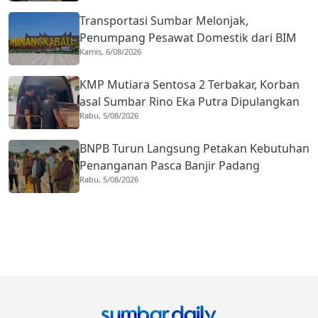
Transportasi Sumbar Melonjak,
Penumpang Pesawat Domestik dari BIM
Kamis, 6/08/2026
Naik Hampir 33 Persen
KMP Mutiara Sentosa 2 Terbakar, Korban
asal Sumbar Rino Eka Putra Dipulangkan
Rabu, 5/08/2026
ke Agam
BNPB Turun Langsung Petakan Kebutuhan
Penanganan Pasca Banjir Padang
Rabu, 5/08/2026