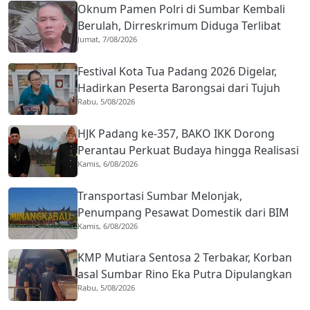
Oknum Pamen Polri di Sumbar Kembali
Berulah, Dirreskrimum Diduga Terlibat
Jumat, 7/08/2026
Kekerasan dengan Seorang Sopir
Festival Kota Tua Padang 2026 Digelar,
Hadirkan Peserta Barongsai dari Tujuh
Rabu, 5/08/2026
Negara
HJK Padang ke-357, BAKO IKK Dorong
Perantau Perkuat Budaya hingga Realisasi
Kamis, 6/08/2026
Kota Gastronomi
Transportasi Sumbar Melonjak,
Penumpang Pesawat Domestik dari BIM
Kamis, 6/08/2026
Naik Hampir 33 Persen
KMP Mutiara Sentosa 2 Terbakar, Korban
asal Sumbar Rino Eka Putra Dipulangkan
Rabu, 5/08/2026
ke Agam