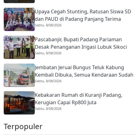
Upaya Cegah Stunting, Ratusan Siswa SD
dan PAUD di Padang Panjang Terima
Sabtu, 8/08/2026
Bantuan Telur
Pascabanjir, Bupati Padang Pariaman
Desak Penanganan Irigasi Lubuk Sikoci
Sabtu, 8/08/2026
dan Padang Laweh
Jembatan Jeruai Bungus Teluk Kabung
Kembali Dibuka, Semua Kendaraan Sudah
Sabtu, 8/08/2026
Bisa Melintas
Kebakaran Rumah di Kuranji Padang,
Kerugian Capai Rp800 Juta
Sabtu, 8/08/2026
Terpopuler