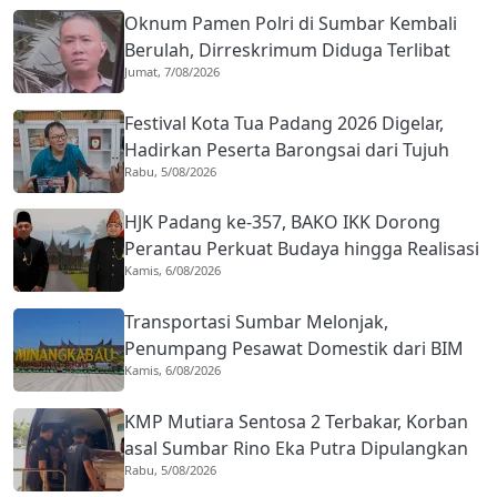
Oknum Pamen Polri di Sumbar Kembali
Berulah, Dirreskrimum Diduga Terlibat
Jumat, 7/08/2026
Kekerasan dengan Seorang Sopir
Festival Kota Tua Padang 2026 Digelar,
Hadirkan Peserta Barongsai dari Tujuh
Rabu, 5/08/2026
Negara
HJK Padang ke-357, BAKO IKK Dorong
Perantau Perkuat Budaya hingga Realisasi
Kamis, 6/08/2026
Kota Gastronomi
Transportasi Sumbar Melonjak,
Penumpang Pesawat Domestik dari BIM
Kamis, 6/08/2026
Naik Hampir 33 Persen
KMP Mutiara Sentosa 2 Terbakar, Korban
asal Sumbar Rino Eka Putra Dipulangkan
Rabu, 5/08/2026
ke Agam