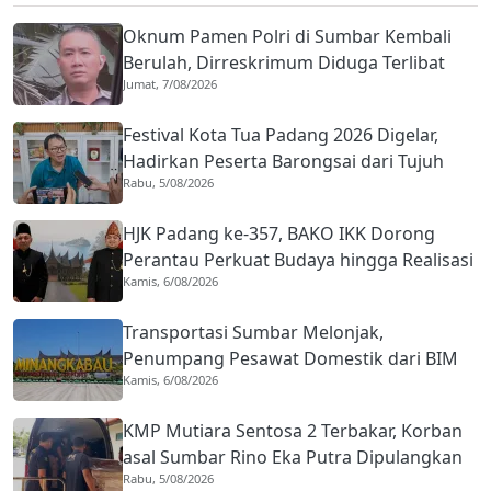
Oknum Pamen Polri di Sumbar Kembali
Berulah, Dirreskrimum Diduga Terlibat
Jumat, 7/08/2026
Kekerasan dengan Seorang Sopir
Festival Kota Tua Padang 2026 Digelar,
Hadirkan Peserta Barongsai dari Tujuh
Rabu, 5/08/2026
Negara
HJK Padang ke-357, BAKO IKK Dorong
Perantau Perkuat Budaya hingga Realisasi
Kamis, 6/08/2026
Kota Gastronomi
Transportasi Sumbar Melonjak,
Penumpang Pesawat Domestik dari BIM
Kamis, 6/08/2026
Naik Hampir 33 Persen
KMP Mutiara Sentosa 2 Terbakar, Korban
asal Sumbar Rino Eka Putra Dipulangkan
Rabu, 5/08/2026
ke Agam