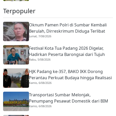
Terpopuler
Oknum Pamen Polri di Sumbar Kembali
Berulah, Dirreskrimum Diduga Terlibat
Jumat, 7/08/2026
Kekerasan dengan Seorang Sopir
Festival Kota Tua Padang 2026 Digelar,
Hadirkan Peserta Barongsai dari Tujuh
Rabu, 5/08/2026
Negara
HJK Padang ke-357, BAKO IKK Dorong
Perantau Perkuat Budaya hingga Realisasi
Kamis, 6/08/2026
Kota Gastronomi
Transportasi Sumbar Melonjak,
Penumpang Pesawat Domestik dari BIM
Kamis, 6/08/2026
Naik Hampir 33 Persen