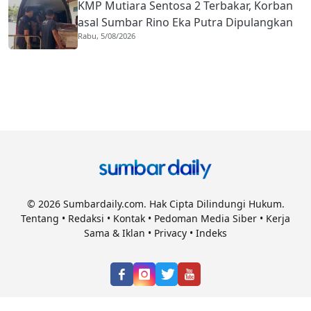
KMP Mutiara Sentosa 2 Terbakar, Korban
asal Sumbar Rino Eka Putra Dipulangkan
Rabu, 5/08/2026
ke Agam
© 2026 Sumbardaily.com. Hak Cipta Dilindungi Hukum.
Tentang
•
Redaksi
•
Kontak
•
Pedoman Media Siber
•
Kerja
Sama & Iklan
•
Privacy
•
Indeks