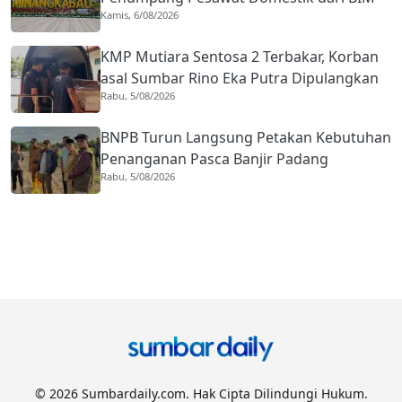
Kamis, 6/08/2026
Naik Hampir 33 Persen
KMP Mutiara Sentosa 2 Terbakar, Korban
asal Sumbar Rino Eka Putra Dipulangkan
Rabu, 5/08/2026
ke Agam
BNPB Turun Langsung Petakan Kebutuhan
Penanganan Pasca Banjir Padang
Rabu, 5/08/2026
© 2026 Sumbardaily.com. Hak Cipta Dilindungi Hukum.