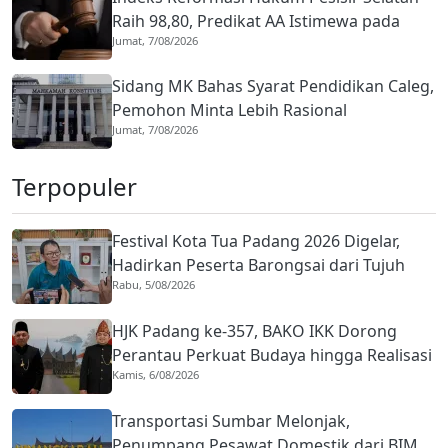
Raih 98,80, Predikat AA Istimewa pada
Jumat, 7/08/2026
2026
Sidang MK Bahas Syarat Pendidikan Caleg,
Pemohon Minta Lebih Rasional
Jumat, 7/08/2026
Terpopuler
Festival Kota Tua Padang 2026 Digelar,
Hadirkan Peserta Barongsai dari Tujuh
Rabu, 5/08/2026
Negara
HJK Padang ke-357, BAKO IKK Dorong
Perantau Perkuat Budaya hingga Realisasi
Kamis, 6/08/2026
Kota Gastronomi
Transportasi Sumbar Melonjak,
Penumpang Pesawat Domestik dari BIM