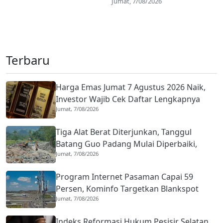
Jumat, 7/08/2026
Terbaru
Harga Emas Jumat 7 Agustus 2026 Naik,
Investor Wajib Cek Daftar Lengkapnya
Jumat, 7/08/2026
Tiga Alat Berat Diterjunkan, Tanggul
Batang Guo Padang Mulai Diperbaiki,
Jumat, 7/08/2026
Warga Kuranji Bernapas Lega
Program Internet Pasaman Capai 59
Persen, Kominfo Targetkan Blankspot
Jumat, 7/08/2026
Tuntas Lima Tahun
Indeks Reformasi Hukum Pesisir Selatan