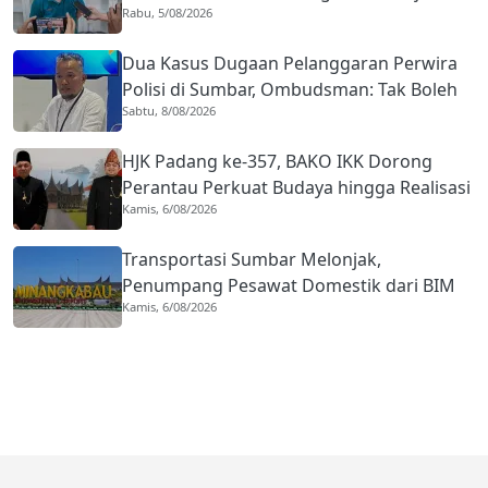
Rabu, 5/08/2026
Negara
Dua Kasus Dugaan Pelanggaran Perwira
Polisi di Sumbar, Ombudsman: Tak Boleh
Sabtu, 8/08/2026
Ada Toleransi
HJK Padang ke-357, BAKO IKK Dorong
Perantau Perkuat Budaya hingga Realisasi
Kamis, 6/08/2026
Kota Gastronomi
Transportasi Sumbar Melonjak,
Penumpang Pesawat Domestik dari BIM
Kamis, 6/08/2026
Naik Hampir 33 Persen