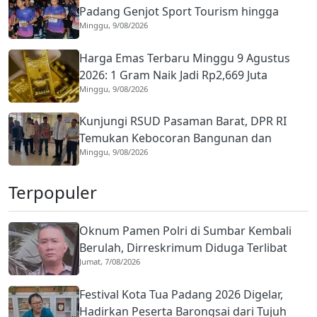
Padang Genjot Sport Tourism hingga
Minggu, 9/08/2026
Mancanegara
Harga Emas Terbaru Minggu 9 Agustus
2026: 1 Gram Naik Jadi Rp2,669 Juta
Minggu, 9/08/2026
Kunjungi RSUD Pasaman Barat, DPR RI
Temukan Kebocoran Bangunan dan
Minggu, 9/08/2026
Keterbatasan Alat
Terpopuler
Oknum Pamen Polri di Sumbar Kembali
Berulah, Dirreskrimum Diduga Terlibat
Jumat, 7/08/2026
Kekerasan dengan Seorang Sopir
Festival Kota Tua Padang 2026 Digelar,
Hadirkan Peserta Barongsai dari Tujuh