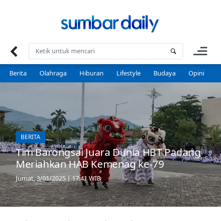
Skip
to
content
Berita
Olahraga
Hiburan
Lifestyle
Budaya
Opini
P
BERITA
Tim Barongsai Juara Dunia HBT Padang
Meriahkan HAB Kemenag ke-79
Jumat, 3/01/2025 | 17:41 WIB