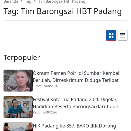
Beranda
Tag
Tim Barongsai HBT Padang
Tag:
Tim Barongsai HBT Padang
Terpopuler
Oknum Pamen Polri di Sumbar Kembali
Berulah, Dirreskrimum Diduga Terlibat
Jumat, 7/08/2026
Kekerasan dengan Seorang Sopir
Festival Kota Tua Padang 2026 Digelar,
Hadirkan Peserta Barongsai dari Tujuh
Rabu, 5/08/2026
Negara
HJK Padang ke-357, BAKO IKK Dorong