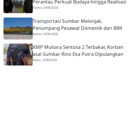
Perantau Perkuat Budaya hingga Realisasi
Kamis, 6/08/2026
Kota Gastronomi
Transportasi Sumbar Melonjak,
Penumpang Pesawat Domestik dari BIM
Kamis, 6/08/2026
Naik Hampir 33 Persen
KMP Mutiara Sentosa 2 Terbakar, Korban
asal Sumbar Rino Eka Putra Dipulangkan
Rabu, 5/08/2026
ke Agam