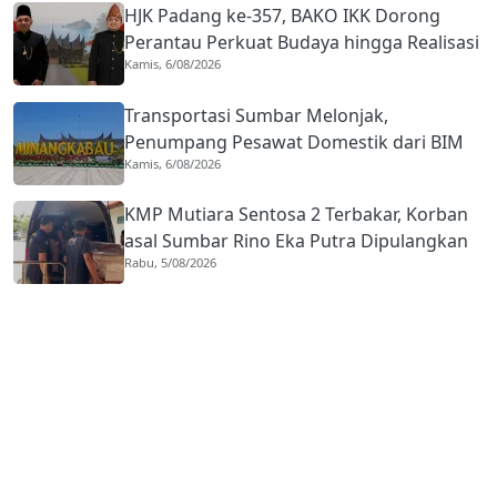
HJK Padang ke-357, BAKO IKK Dorong
Perantau Perkuat Budaya hingga Realisasi
Kamis, 6/08/2026
Kota Gastronomi
Transportasi Sumbar Melonjak,
Penumpang Pesawat Domestik dari BIM
Kamis, 6/08/2026
Naik Hampir 33 Persen
KMP Mutiara Sentosa 2 Terbakar, Korban
asal Sumbar Rino Eka Putra Dipulangkan
Rabu, 5/08/2026
ke Agam