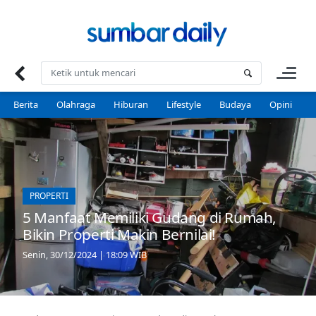
Skip
to
content
Berita
Olahraga
Hiburan
Lifestyle
Budaya
Opini
P
PROPERTI
5 Manfaat Memiliki Gudang di Rumah,
Bikin Properti Makin Bernilai!
Senin, 30/12/2024 | 18:09 WIB