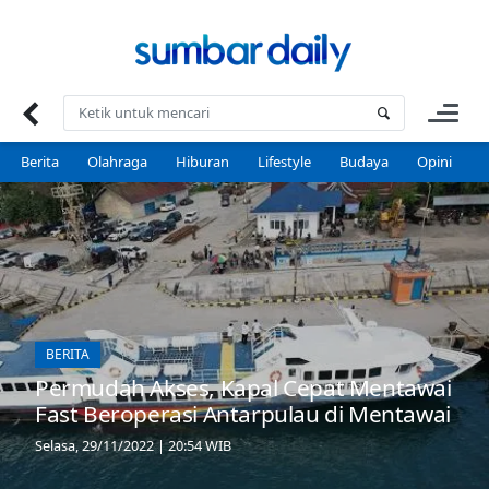
Skip
to
content
Berita
Olahraga
Hiburan
Lifestyle
Budaya
Opini
P
BERITA
Permudah Akses, Kapal Cepat Mentawai
Fast Beroperasi Antarpulau di Mentawai
Selasa, 29/11/2022 | 20:54 WIB