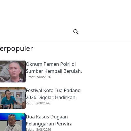
Terpopuler
Oknum Pamen Polri di
Sumbar Kembali Berulah,
Jumat, 7/08/2026
Dirreskrimum Diduga
Terlibat Kekerasan
Festival Kota Tua Padang
dengan Seorang Sopir
2026 Digelar, Hadirkan
Rabu, 5/08/2026
Peserta Barongsai dari
Tujuh Negara
Dua Kasus Dugaan
Pelanggaran Perwira
Sabtu, 8/08/2026
Polisi di Sumbar,