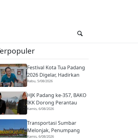
Terpopuler
Festival Kota Tua Padang
2026 Digelar, Hadirkan
Rabu, 5/08/2026
Peserta Barongsai dari
Tujuh Negara
HJK Padang ke-357, BAKO
IKK Dorong Perantau
Kamis, 6/08/2026
Perkuat Budaya hingga
Realisasi Kota Gastronomi
Transportasi Sumbar
Melonjak, Penumpang
Kamis, 6/08/2026
Pesawat Domestik dari