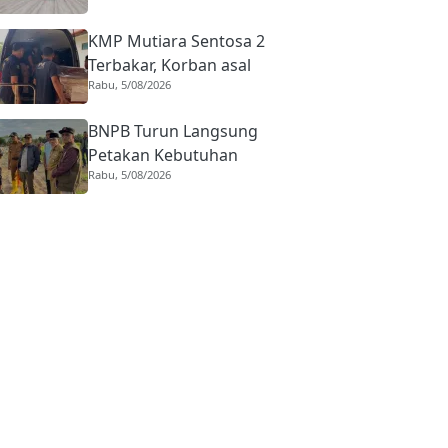
BIM Naik Hampir 33
KMP Mutiara Sentosa 2
Persen
Terbakar, Korban asal
Rabu, 5/08/2026
Sumbar Rino Eka Putra
Dipulangkan ke Agam
BNPB Turun Langsung
Petakan Kebutuhan
Rabu, 5/08/2026
Penanganan Pasca Banjir
Padang