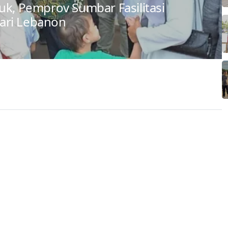
uk, Pemprov Sumbar Fasilitasi
ari Lebanon