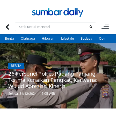
Skip
to
content
Berita
Olahraga
Hiburan
Lifestyle
Budaya
Opini
P
BERITA
26 Personel Polres Padang Panjang
Terima Kenaikan Pangkat, Kartyana:
Wujud Apresiasi Kinerja
Selasa, 31/12/2024 | 15:05 WIB