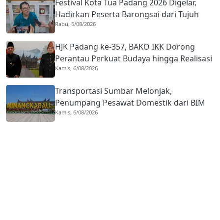
Festival Kota Tua Padang 2026 Digelar,
Hadirkan Peserta Barongsai dari Tujuh
Rabu, 5/08/2026
Negara
HJK Padang ke-357, BAKO IKK Dorong
Perantau Perkuat Budaya hingga Realisasi
Kamis, 6/08/2026
Kota Gastronomi
Transportasi Sumbar Melonjak,
Penumpang Pesawat Domestik dari BIM
Kamis, 6/08/2026
Naik Hampir 33 Persen