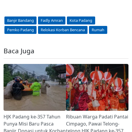
Banjir Bandang
Fadly Amran
Kota Padang
Pemko Padang
Relokasi Korban Bencana
Rumah
Baca Juga
HJK Padang ke-357 Tahun
Ribuan Warga Padati Pantai
Punya Misi Baru Pasca
Cimpago, Pawai Telong-
Banjir, Donasi untuk Korban
telong HJK Padang ke-357