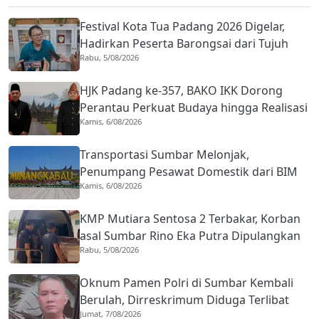
Festival Kota Tua Padang 2026 Digelar,
Hadirkan Peserta Barongsai dari Tujuh
Rabu, 5/08/2026
Negara
HJK Padang ke-357, BAKO IKK Dorong
Perantau Perkuat Budaya hingga Realisasi
Kamis, 6/08/2026
Kota Gastronomi
Transportasi Sumbar Melonjak,
Penumpang Pesawat Domestik dari BIM
Kamis, 6/08/2026
Naik Hampir 33 Persen
KMP Mutiara Sentosa 2 Terbakar, Korban
asal Sumbar Rino Eka Putra Dipulangkan
Rabu, 5/08/2026
ke Agam
Oknum Pamen Polri di Sumbar Kembali
Berulah, Dirreskrimum Diduga Terlibat
Jumat, 7/08/2026
Kekerasan dengan Seorang Sopir