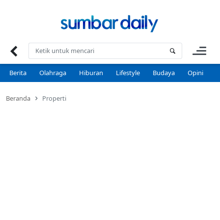
Skip
to
content
Berita
Olahraga
Hiburan
Lifestyle
Budaya
Opini
P
Beranda
Properti