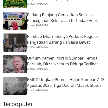
Jumat, 7/08/2026
Islam dan Budaya Minangkabau
Padang Panjang Gencarkan Sosialisasi
Pencegahan Kekerasan terhadap Anak
Jumat, 7/08/2026
dan Perkawinan Anak
Pemkab Dharmasraya Perkuat Regulasi
Pengadaan Barang dan Jasa Lewat
Jumat, 7/08/2026
Sosialisasi Tata Kelola dan Hukum
Oknum Pamen Polri di Sumbar Kembali
Berulah, Dirreskrimum Diduga Terlibat
Jumat, 7/08/2026
Kekerasan dengan Seorang Sopir
BMKG Ungkap Potensi Hujan Sumbar 7-13
Agustus 2026, Tiga Daerah Masuk Status
Jumat, 7/08/2026
Waspada
Terpopuler