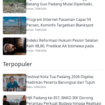
Batang Guo Padang Mulai Diperbaiki,
Jumat, 7/08/2026
Warga Kuranji Bernapas Lega
Program Internet Pasaman Capai 59
Persen, Kominfo Targetkan Blankspot
Jumat, 7/08/2026
Tuntas Lima Tahun
Indeks Reformasi Hukum Pesisir Selatan
Raih 98,80, Predikat AA Istimewa pada
Jumat, 7/08/2026
2026
Terpopuler
Festival Kota Tua Padang 2026 Digelar,
Hadirkan Peserta Barongsai dari Tujuh
Rabu, 5/08/2026
Negara
HJK Padang ke-357, BAKO IKK Dorong
Perantau Perkuat Budaya hingga Realisasi