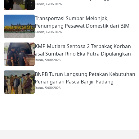
Kamis, 6/08/2026
Kota Gastronomi
Transportasi Sumbar Melonjak,
Penumpang Pesawat Domestik dari BIM
Kamis, 6/08/2026
Naik Hampir 33 Persen
KMP Mutiara Sentosa 2 Terbakar, Korban
asal Sumbar Rino Eka Putra Dipulangkan
Rabu, 5/08/2026
ke Agam
BNPB Turun Langsung Petakan Kebutuhan
Penanganan Pasca Banjir Padang
Rabu, 5/08/2026