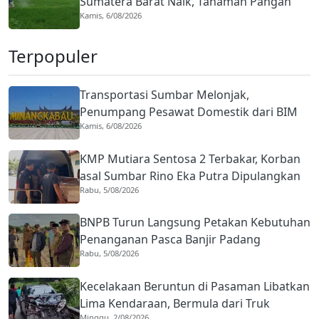
Sumatera Barat Naik, Tanaman Pangan
Kamis, 6/08/2026
Jadi Penopang
Terpopuler
Transportasi Sumbar Melonjak,
Penumpang Pesawat Domestik dari BIM
Kamis, 6/08/2026
Naik Hampir 33 Persen
KMP Mutiara Sentosa 2 Terbakar, Korban
asal Sumbar Rino Eka Putra Dipulangkan
Rabu, 5/08/2026
ke Agam
BNPB Turun Langsung Petakan Kebutuhan
Penanganan Pasca Banjir Padang
Rabu, 5/08/2026
Kecelakaan Beruntun di Pasaman Libatkan
Lima Kendaraan, Bermula dari Truk
Minggu, 2/08/2026