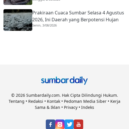
Diduga Rem Blong
Prakiraan Cuaca Sumbar Selasa 4 Agustus
2026, Ini Daerah yang Berpotensi Hujan
Senin, 3/08/2026
© 2026 Sumbardaily.com. Hak Cipta Dilindungi Hukum.
Tentang
•
Redaksi
•
Kontak
•
Pedoman Media Siber
•
Kerja
Sama & Iklan
•
Privacy
•
Indeks