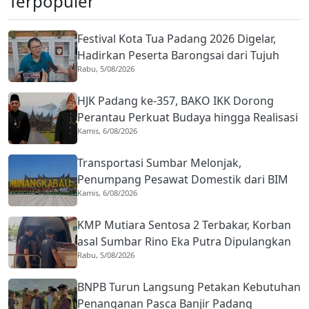
Terpopuler
Festival Kota Tua Padang 2026 Digelar,
Hadirkan Peserta Barongsai dari Tujuh
Rabu, 5/08/2026
Negara
HJK Padang ke-357, BAKO IKK Dorong
Perantau Perkuat Budaya hingga Realisasi
Kamis, 6/08/2026
Kota Gastronomi
Transportasi Sumbar Melonjak,
Penumpang Pesawat Domestik dari BIM
Kamis, 6/08/2026
Naik Hampir 33 Persen
KMP Mutiara Sentosa 2 Terbakar, Korban
asal Sumbar Rino Eka Putra Dipulangkan
Rabu, 5/08/2026
ke Agam
BNPB Turun Langsung Petakan Kebutuhan
Penanganan Pasca Banjir Padang