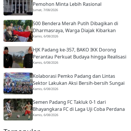
Pemohon Minta Lebih Rasional
Jumat, 7/08/2026
500 Bendera Merah Putih Dibagikan di
Dharmasraya, Warga Diajak Kibarkan
Kamis, 6/08/2026
hingga 31 Agustus 2026
HJK Padang ke-357, BAKO IKK Dorong
Perantau Perkuat Budaya hingga Realisasi
Kamis, 6/08/2026
Kota Gastronomi
Kolaborasi Pemko Padang dan Lintas
Sektor Lakukan Aksi Bersih-bersih Sungai
Kamis, 6/08/2026
Batang Arau di HJK ke-357
Semen Padang FC Takluk 0-1 dari
Bhayangkara FC di Laga Uji Coba Perdana
Kamis, 6/08/2026
Pramusim