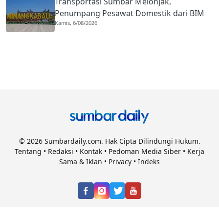
Transportasi Sumbar Melonjak,
Penumpang Pesawat Domestik dari BIM
Kamis, 6/08/2026
Naik Hampir 33 Persen
© 2026 Sumbardaily.com. Hak Cipta Dilindungi Hukum.
Tentang
•
Redaksi
•
Kontak
•
Pedoman Media Siber
•
Kerja
Sama & Iklan
•
Privacy
•
Indeks