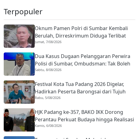
Terpopuler
Oknum Pamen Polri di Sumbar Kembali
Berulah, Dirreskrimum Diduga Terlibat
Jumat, 7/08/2026
Kekerasan dengan Seorang Sopir
Dua Kasus Dugaan Pelanggaran Perwira
Polisi di Sumbar, Ombudsman: Tak Boleh
Sabtu, 8/08/2026
Ada Toleransi
Festival Kota Tua Padang 2026 Digelar,
Hadirkan Peserta Barongsai dari Tujuh
Rabu, 5/08/2026
Negara
HJK Padang ke-357, BAKO IKK Dorong
Perantau Perkuat Budaya hingga Realisasi
Kamis, 6/08/2026
Kota Gastronomi