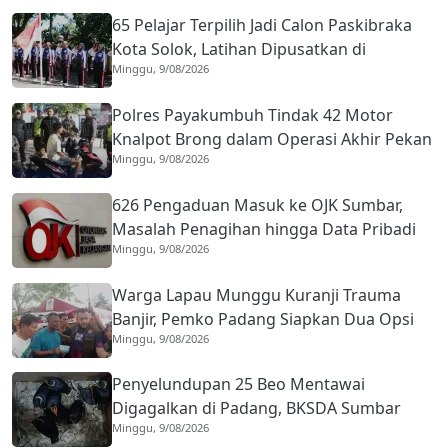
65 Pelajar Terpilih Jadi Calon Paskibraka
Kota Solok, Latihan Dipusatkan di
Minggu, 9/08/2026
Lapangan Merdeka
Polres Payakumbuh Tindak 42 Motor
Knalpot Brong dalam Operasi Akhir Pekan
Minggu, 9/08/2026
626 Pengaduan Masuk ke OJK Sumbar,
Masalah Penagihan hingga Data Pribadi
Minggu, 9/08/2026
Mendominasi
Warga Lapau Munggu Kuranji Trauma
Banjir, Pemko Padang Siapkan Dua Opsi
Minggu, 9/08/2026
Relokasi Permanen
Penyelundupan 25 Beo Mentawai
Digagalkan di Padang, BKSDA Sumbar
Minggu, 9/08/2026
Buru Pemesan