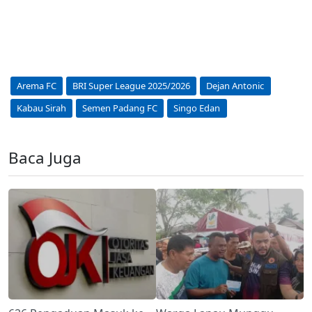
Arema FC
BRI Super League 2025/2026
Dejan Antonic
Kabau Sirah
Semen Padang FC
Singo Edan
Baca Juga