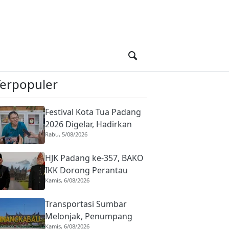
Terpopuler
Festival Kota Tua Padang
2026 Digelar, Hadirkan
Rabu, 5/08/2026
Peserta Barongsai dari
Tujuh Negara
HJK Padang ke-357, BAKO
IKK Dorong Perantau
Kamis, 6/08/2026
Perkuat Budaya hingga
Realisasi Kota Gastronomi
Transportasi Sumbar
Melonjak, Penumpang
Kamis, 6/08/2026
Pesawat Domestik dari