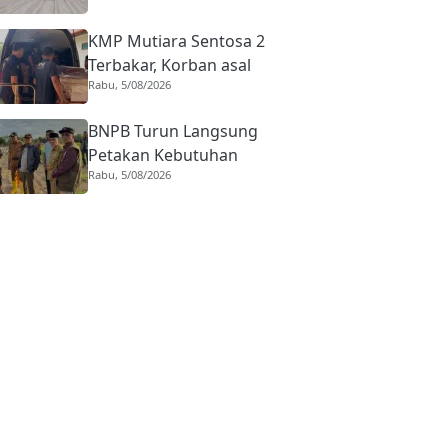
BIM Naik Hampir 33
KMP Mutiara Sentosa 2
Persen
Terbakar, Korban asal
Rabu, 5/08/2026
Sumbar Rino Eka Putra
Dipulangkan ke Agam
BNPB Turun Langsung
Petakan Kebutuhan
Rabu, 5/08/2026
Penanganan Pasca Banjir
Padang