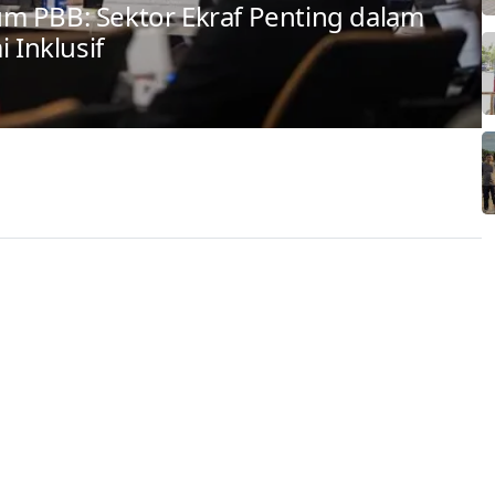
m PBB: Sektor Ekraf Penting dalam
Inklusif