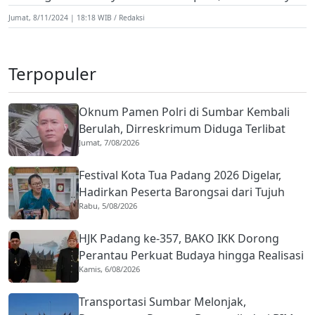
Jumat, 8/11/2024 | 18:18 WIB
Redaksi
Terpopuler
Oknum Pamen Polri di Sumbar Kembali
Berulah, Dirreskrimum Diduga Terlibat
Jumat, 7/08/2026
Kekerasan dengan Seorang Sopir
Festival Kota Tua Padang 2026 Digelar,
Hadirkan Peserta Barongsai dari Tujuh
Rabu, 5/08/2026
Negara
HJK Padang ke-357, BAKO IKK Dorong
Perantau Perkuat Budaya hingga Realisasi
Kamis, 6/08/2026
Kota Gastronomi
Transportasi Sumbar Melonjak,