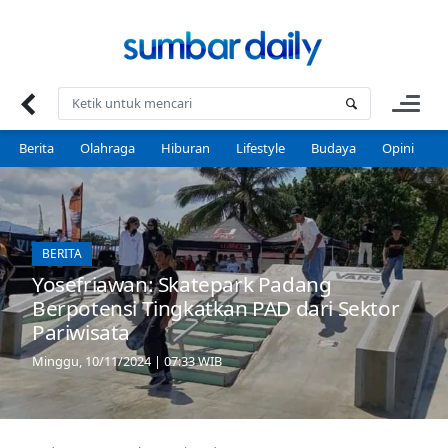
Skip
to
content
Berita
Olahraga
Hiburan
Lifestyle
Budaya
Opini
P
BERITA
Yosefriawan: Skatepark Padang
Berpotensi Tingkatkan PAD dari Sektor
Pariwisata
Minggu, 10/11/2024 | 07:33 WIB