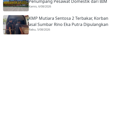
Penumpang Pesawat Domestik dari BIM
Kamis, 6/08/2026
Naik Hampir 33 Persen
KMP Mutiara Sentosa 2 Terbakar, Korban
asal Sumbar Rino Eka Putra Dipulangkan
Rabu, 5/08/2026
ke Agam