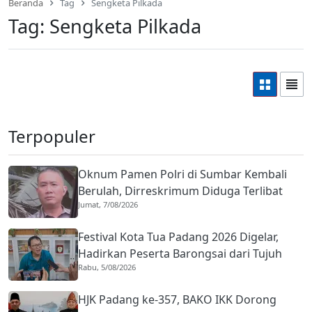
Beranda
Tag
Sengketa Pilkada
Tag:
Sengketa Pilkada
Terpopuler
Oknum Pamen Polri di Sumbar Kembali
Berulah, Dirreskrimum Diduga Terlibat
Jumat, 7/08/2026
Kekerasan dengan Seorang Sopir
Festival Kota Tua Padang 2026 Digelar,
Hadirkan Peserta Barongsai dari Tujuh
Rabu, 5/08/2026
Negara
HJK Padang ke-357, BAKO IKK Dorong