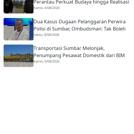
Perantau Perkuat Budaya hingga Realisasi
Kamis, 6/08/2026
Kota Gastronomi
Dua Kasus Dugaan Pelanggaran Perwira
Polisi di Sumbar, Ombudsman: Tak Boleh
Sabtu, 8/08/2026
Ada Toleransi
Transportasi Sumbar Melonjak,
Penumpang Pesawat Domestik dari BIM
Kamis, 6/08/2026
Naik Hampir 33 Persen