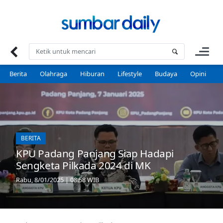
Skip
to
content
Berita
Olahraga
Hiburan
Lifestyle
Budaya
Opini
P
BERITA
KPU Padang Panjang Siap Hadapi
Sengketa Pilkada 2024 di MK
Rabu, 8/01/2025 | 08:58 WIB