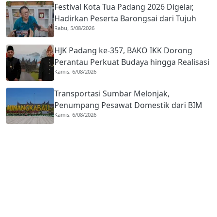
Festival Kota Tua Padang 2026 Digelar,
Hadirkan Peserta Barongsai dari Tujuh
Rabu, 5/08/2026
Negara
HJK Padang ke-357, BAKO IKK Dorong
Perantau Perkuat Budaya hingga Realisasi
Kamis, 6/08/2026
Kota Gastronomi
Transportasi Sumbar Melonjak,
Penumpang Pesawat Domestik dari BIM
Kamis, 6/08/2026
Naik Hampir 33 Persen