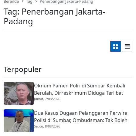
Beranda
Tag
Penerbangan Jakarta-Padang
Tag:
Penerbangan Jakarta-
Padang
Terpopuler
Oknum Pamen Polri di Sumbar Kembali
Berulah, Dirreskrimum Diduga Terlibat
Jumat, 7/08/2026
Kekerasan dengan Seorang Sopir
Dua Kasus Dugaan Pelanggaran Perwira
Polisi di Sumbar, Ombudsman: Tak Boleh
Sabtu, 8/08/2026
Ada Toleransi