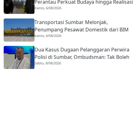
Perantau Perkuat Budaya hingga Realisasi
Kamis, 6/08/2026
Kota Gastronomi
Transportasi Sumbar Melonjak,
Penumpang Pesawat Domestik dari BIM
Kamis, 6/08/2026
Naik Hampir 33 Persen
Dua Kasus Dugaan Pelanggaran Perwira
Polisi di Sumbar, Ombudsman: Tak Boleh
Sabtu, 8/08/2026
Ada Toleransi