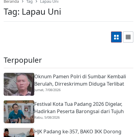
Beranda
Tag
Lapau Uni
Tag:
Lapau Uni
Terpopuler
Oknum Pamen Polri di Sumbar Kembali
Berulah, Dirreskrimum Diduga Terlibat
Jumat, 7/08/2026
Kekerasan dengan Seorang Sopir
Festival Kota Tua Padang 2026 Digelar,
Hadirkan Peserta Barongsai dari Tujuh
Rabu, 5/08/2026
Negara
HJK Padang ke-357, BAKO IKK Dorong