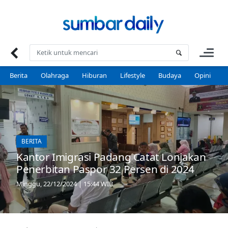
Skip
to
content
Berita
Olahraga
Hiburan
Lifestyle
Budaya
Opini
P
BERITA
Kantor Imigrasi Padang Catat Lonjakan
Penerbitan Paspor 32 Persen di 2024
Minggu, 22/12/2024 | 15:44 WIB