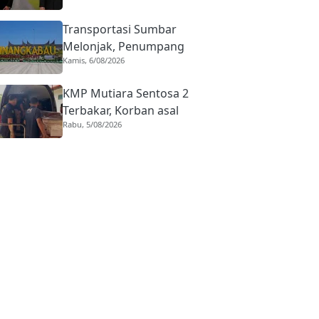
Realisasi Kota Gastronomi
Transportasi Sumbar
Melonjak, Penumpang
Kamis, 6/08/2026
Pesawat Domestik dari
BIM Naik Hampir 33
KMP Mutiara Sentosa 2
Persen
Terbakar, Korban asal
Rabu, 5/08/2026
Sumbar Rino Eka Putra
Dipulangkan ke Agam