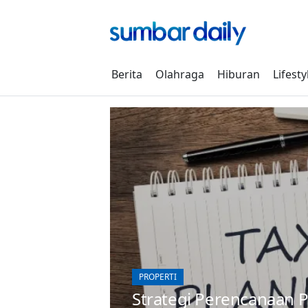
Skip
to
content
Berita
Olahraga
Hiburan
Lifesty
PROPERTI
Strategi Perencanaan P