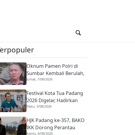
Terpopuler
Oknum Pamen Polri di
Sumbar Kembali Berulah,
Jumat, 7/08/2026
Dirreskrimum Diduga
Terlibat Kekerasan
Festival Kota Tua Padang
dengan Seorang Sopir
2026 Digelar, Hadirkan
Rabu, 5/08/2026
Peserta Barongsai dari
Tujuh Negara
HJK Padang ke-357, BAKO
IKK Dorong Perantau
Kamis, 6/08/2026
Perkuat Budaya hingga