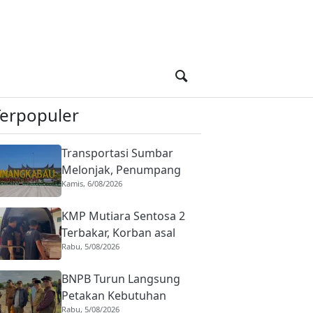
Terpopuler
Transportasi Sumbar
Melonjak, Penumpang
Kamis, 6/08/2026
Pesawat Domestik dari
BIM Naik Hampir 33
KMP Mutiara Sentosa 2
Persen
Terbakar, Korban asal
Rabu, 5/08/2026
Sumbar Rino Eka Putra
Dipulangkan ke Agam
BNPB Turun Langsung
Petakan Kebutuhan
Rabu, 5/08/2026
Penanganan Pasca Banjir