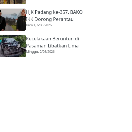
Padang
HJK Padang ke-357, BAKO
IKK Dorong Perantau
Kamis, 6/08/2026
Perkuat Budaya hingga
Realisasi Kota Gastronomi
Kecelakaan Beruntun di
Pasaman Libatkan Lima
Minggu, 2/08/2026
Kendaraan, Bermula dari
Truk Diduga Rem Blong