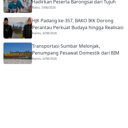
Hadirkan Peserta Barongsai dari Tujuh
Rabu, 5/08/2026
Negara
HJK Padang ke-357, BAKO IKK Dorong
Perantau Perkuat Budaya hingga Realisasi
Kamis, 6/08/2026
Kota Gastronomi
Transportasi Sumbar Melonjak,
Penumpang Pesawat Domestik dari BIM
Kamis, 6/08/2026
Naik Hampir 33 Persen