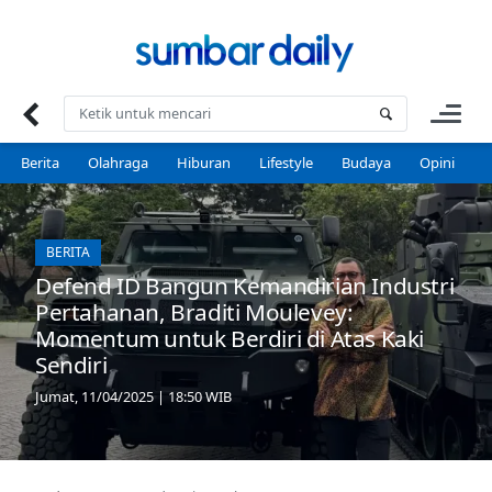
Skip
to
content
Berita
Olahraga
Hiburan
Lifestyle
Budaya
Opini
P
BERITA
Defend ID Bangun Kemandirian Industri
Pertahanan, Braditi Moulevey:
Momentum untuk Berdiri di Atas Kaki
Sendiri
Jumat, 11/04/2025 | 18:50 WIB