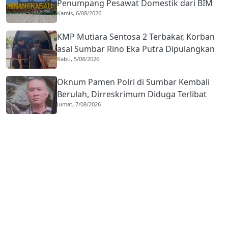
Penumpang Pesawat Domestik dari BIM
Kamis, 6/08/2026
Naik Hampir 33 Persen
KMP Mutiara Sentosa 2 Terbakar, Korban
asal Sumbar Rino Eka Putra Dipulangkan
Rabu, 5/08/2026
ke Agam
Oknum Pamen Polri di Sumbar Kembali
Berulah, Dirreskrimum Diduga Terlibat
Jumat, 7/08/2026
Kekerasan dengan Seorang Sopir