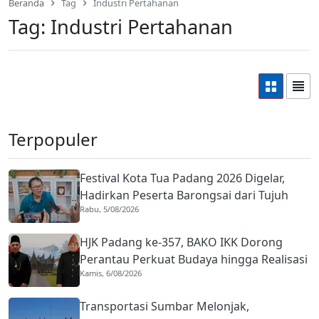
Beranda
Tag
Industri Pertahanan
Tag:
Industri Pertahanan
Terpopuler
Festival Kota Tua Padang 2026 Digelar,
Hadirkan Peserta Barongsai dari Tujuh
Rabu, 5/08/2026
Negara
HJK Padang ke-357, BAKO IKK Dorong
Perantau Perkuat Budaya hingga Realisasi
Kamis, 6/08/2026
Kota Gastronomi
Transportasi Sumbar Melonjak,