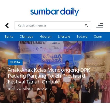
Skip
to
content
Berita
Olahraga
Hiburan
Lifestyle
Budaya
Opini
P
BERITA
Anak-Anak Kelas Mendongeng DPK
Padang Panjang Toreh Prestasi di
Festival Tanah Ombak
Rabu, 27/09/2023 | 15:32 WIB