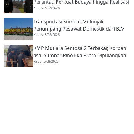
Perantau Perkuat Budaya hingga Realisasi
Kamis, 6/08/2026
Kota Gastronomi
Transportasi Sumbar Melonjak,
Penumpang Pesawat Domestik dari BIM
Kamis, 6/08/2026
Naik Hampir 33 Persen
KMP Mutiara Sentosa 2 Terbakar, Korban
asal Sumbar Rino Eka Putra Dipulangkan
Rabu, 5/08/2026
ke Agam