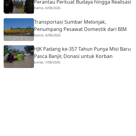
Perantau Perkuat Budaya hingga Realisasi
Kamis, 6/08/2026
Kota Gastronomi
Transportasi Sumbar Melonjak,
Penumpang Pesawat Domestik dari BIM
Kamis, 6/08/2026
Naik Hampir 33 Persen
HJK Padang ke-357 Tahun Punya Misi Baru
Pasca Banjir, Donasi untuk Korban
Jumat, 7/08/2026
Terdampak Bencana Digencarkan