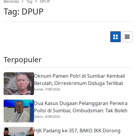
Beranda
Tag
DPUP
Tag:
DPUP
Terpopuler
Oknum Pamen Polri di Sumbar Kembali
Berulah, Dirreskrimum Diduga Terlibat
Jumat, 7/08/2026
Kekerasan dengan Seorang Sopir
Dua Kasus Dugaan Pelanggaran Perwira
Polisi di Sumbar, Ombudsman: Tak Boleh
Sabtu, 8/08/2026
Ada Toleransi
HJK Padang ke-357, BAKO IKK Dorong