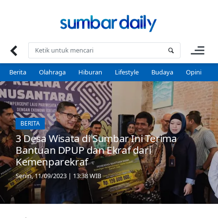
Skip
to
content
Berita
Olahraga
Hiburan
Lifestyle
Budaya
Opini
P
BERITA
3 Desa Wisata di Sumbar Ini Terima
Bantuan DPUP dan Ekraf dari
Kemenparekraf
Senin, 11/09/2023 | 13:38 WIB