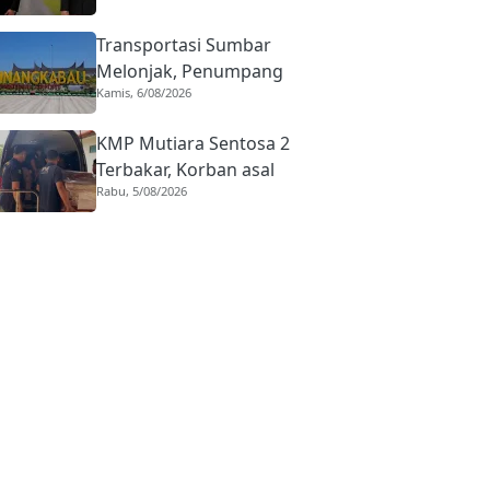
Realisasi Kota Gastronomi
Transportasi Sumbar
Melonjak, Penumpang
Kamis, 6/08/2026
Pesawat Domestik dari
BIM Naik Hampir 33
KMP Mutiara Sentosa 2
Persen
Terbakar, Korban asal
Rabu, 5/08/2026
Sumbar Rino Eka Putra
Dipulangkan ke Agam