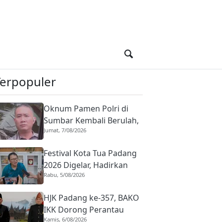
Terpopuler
Oknum Pamen Polri di
Sumbar Kembali Berulah,
Jumat, 7/08/2026
Dirreskrimum Diduga
Terlibat Kekerasan
Festival Kota Tua Padang
dengan Seorang Sopir
2026 Digelar, Hadirkan
Rabu, 5/08/2026
Peserta Barongsai dari
Tujuh Negara
HJK Padang ke-357, BAKO
IKK Dorong Perantau
Kamis, 6/08/2026
Perkuat Budaya hingga