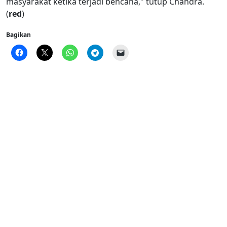
masyarakat ketika terjadi bencana," tutup Chandra.
(
red
)
Bagikan