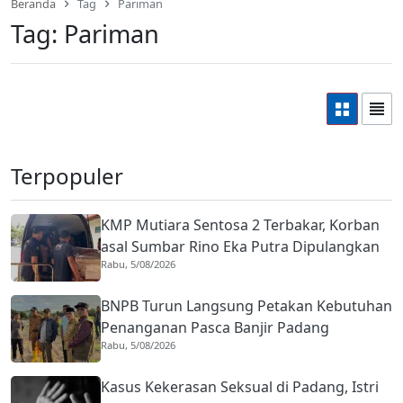
Beranda
Tag
Pariman
Tag:
Pariman
Terpopuler
KMP Mutiara Sentosa 2 Terbakar, Korban
asal Sumbar Rino Eka Putra Dipulangkan
Rabu, 5/08/2026
ke Agam
BNPB Turun Langsung Petakan Kebutuhan
Penanganan Pasca Banjir Padang
Rabu, 5/08/2026
Kasus Kekerasan Seksual di Padang, Istri