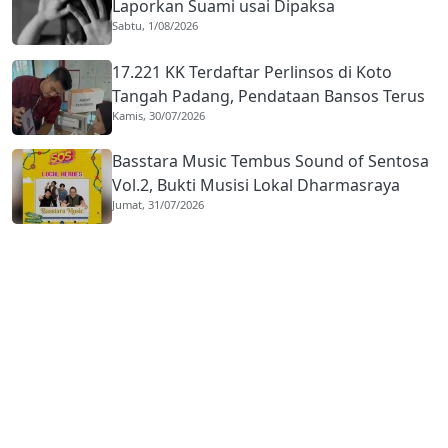
Laporkan Suami usai Dipaksa
Sabtu, 1/08/2026
Berhubungan dengan Pria Asing
17.221 KK Terdaftar Perlinsos di Koto
Tangah Padang, Pendataan Bansos Terus
Kamis, 30/07/2026
Diperkuat
Basstara Music Tembus Sound of Sentosa
Vol.2, Bukti Musisi Lokal Dharmasraya
Jumat, 31/07/2026
Mampu Bersaing di Panggung Nasional