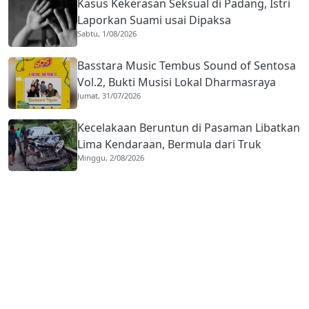
Kasus Kekerasan Seksual di Padang, Istri
Laporkan Suami usai Dipaksa
Sabtu, 1/08/2026
Berhubungan dengan Pria Asing
Basstara Music Tembus Sound of Sentosa
Vol.2, Bukti Musisi Lokal Dharmasraya
Jumat, 31/07/2026
Mampu Bersaing di Panggung Nasional
Kecelakaan Beruntun di Pasaman Libatkan
Lima Kendaraan, Bermula dari Truk
Minggu, 2/08/2026
Diduga Rem Blong