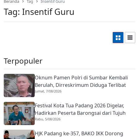
Beranda
Tag
Insentif Guru
Tag:
Insentif Guru
Terpopuler
Oknum Pamen Polri di Sumbar Kembali
Berulah, Dirreskrimum Diduga Terlibat
Jumat, 7/08/2026
Kekerasan dengan Seorang Sopir
Festival Kota Tua Padang 2026 Digelar,
Hadirkan Peserta Barongsai dari Tujuh
Rabu, 5/08/2026
Negara
HJK Padang ke-357, BAKO IKK Dorong