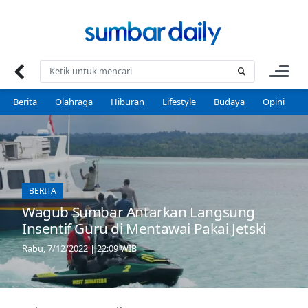
Skip
to
content
Berita
Olahraga
Hiburan
Lifestyle
Budaya
Opini
P
BERITA
Wagub Sumbar Antarkan Langsung
Insentif Guru di Mentawai Pakai Jetski
Rabu, 7/12/2022 | 22:09 WIB