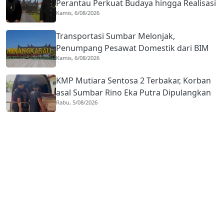
Perantau Perkuat Budaya hingga Realisasi
Kamis, 6/08/2026
Kota Gastronomi
Transportasi Sumbar Melonjak,
Penumpang Pesawat Domestik dari BIM
Kamis, 6/08/2026
Naik Hampir 33 Persen
KMP Mutiara Sentosa 2 Terbakar, Korban
asal Sumbar Rino Eka Putra Dipulangkan
Rabu, 5/08/2026
ke Agam