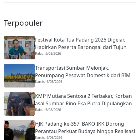
Terpopuler
Festival Kota Tua Padang 2026 Digelar,
Hadirkan Peserta Barongsai dari Tujuh
Rabu, 5/08/2026
Negara
Transportasi Sumbar Melonjak,
Penumpang Pesawat Domestik dari BIM
Kamis, 6/08/2026
Naik Hampir 33 Persen
KMP Mutiara Sentosa 2 Terbakar, Korban
asal Sumbar Rino Eka Putra Dipulangkan
Rabu, 5/08/2026
ke Agam
HJK Padang ke-357, BAKO IKK Dorong
Perantau Perkuat Budaya hingga Realisasi
Kamis, 6/08/2026
Kota Gastronomi