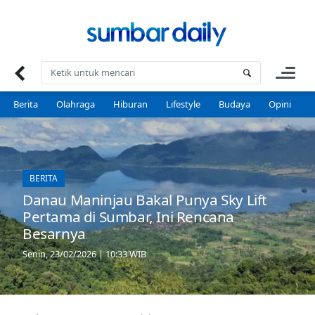
Skip
to
content
Berita
Olahraga
Hiburan
Lifestyle
Budaya
Opini
P
BERITA
Danau Maninjau Bakal Punya Sky Lift
Pertama di Sumbar, Ini Rencana
Besarnya
Senin, 23/02/2026 | 10:33 WIB