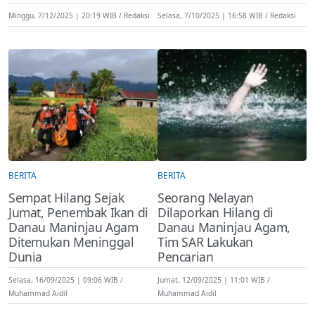
Minggu, 7/12/2025 | 20:19 WIB
Redaksi
Selasa, 7/10/2025 | 16:58 WIB
Redaksi
BERITA
BERITA
Sempat Hilang Sejak
Seorang Nelayan
Jumat, Penembak Ikan di
Dilaporkan Hilang di
Danau Maninjau Agam
Danau Maninjau Agam,
Ditemukan Meninggal
Tim SAR Lakukan
Dunia
Pencarian
Selasa, 16/09/2025 | 09:06 WIB
Jumat, 12/09/2025 | 11:01 WIB
Muhammad Aidil
Muhammad Aidil