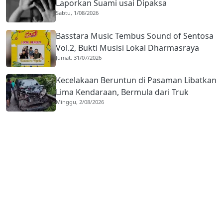
Laporkan Suami usai Dipaksa
Sabtu, 1/08/2026
Berhubungan dengan Pria Asing
Basstara Music Tembus Sound of Sentosa
Vol.2, Bukti Musisi Lokal Dharmasraya
Jumat, 31/07/2026
Mampu Bersaing di Panggung Nasional
Kecelakaan Beruntun di Pasaman Libatkan
Lima Kendaraan, Bermula dari Truk
Minggu, 2/08/2026
Diduga Rem Blong