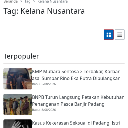
Beranda
Tag
Kelana Nusantara
Tag:
Kelana Nusantara
Terpopuler
KMP Mutiara Sentosa 2 Terbakar, Korban
asal Sumbar Rino Eka Putra Dipulangkan
Rabu, 5/08/2026
ke Agam
BNPB Turun Langsung Petakan Kebutuhan
Penanganan Pasca Banjir Padang
Rabu, 5/08/2026
Kasus Kekerasan Seksual di Padang, Istri