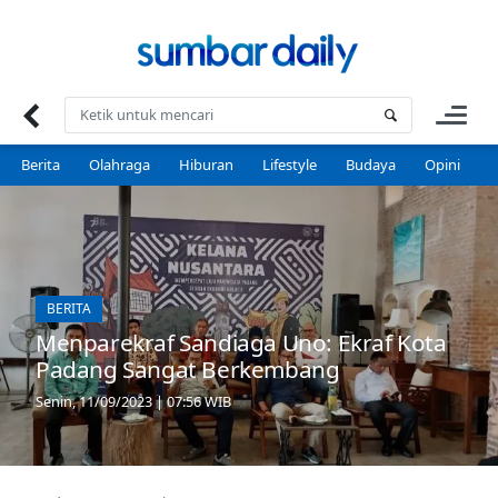
Skip
to
content
Berita
Olahraga
Hiburan
Lifestyle
Budaya
Opini
P
BERITA
Menparekraf Sandiaga Uno: Ekraf Kota
Padang Sangat Berkembang
Senin, 11/09/2023 | 07:56 WIB