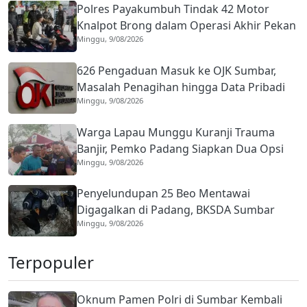
Polres Payakumbuh Tindak 42 Motor
Knalpot Brong dalam Operasi Akhir Pekan
Minggu, 9/08/2026
626 Pengaduan Masuk ke OJK Sumbar,
Masalah Penagihan hingga Data Pribadi
Minggu, 9/08/2026
Mendominasi
Warga Lapau Munggu Kuranji Trauma
Banjir, Pemko Padang Siapkan Dua Opsi
Minggu, 9/08/2026
Relokasi Permanen
Penyelundupan 25 Beo Mentawai
Digagalkan di Padang, BKSDA Sumbar
Minggu, 9/08/2026
Buru Pemesan
Terpopuler
Oknum Pamen Polri di Sumbar Kembali