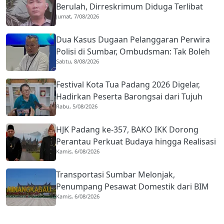
Berulah, Dirreskrimum Diduga Terlibat
Jumat, 7/08/2026
Kekerasan dengan Seorang Sopir
Dua Kasus Dugaan Pelanggaran Perwira
Polisi di Sumbar, Ombudsman: Tak Boleh
Sabtu, 8/08/2026
Ada Toleransi
Festival Kota Tua Padang 2026 Digelar,
Hadirkan Peserta Barongsai dari Tujuh
Rabu, 5/08/2026
Negara
HJK Padang ke-357, BAKO IKK Dorong
Perantau Perkuat Budaya hingga Realisasi
Kamis, 6/08/2026
Kota Gastronomi
Transportasi Sumbar Melonjak,
Penumpang Pesawat Domestik dari BIM
Kamis, 6/08/2026
Naik Hampir 33 Persen