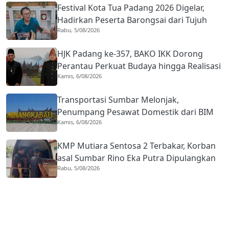
Festival Kota Tua Padang 2026 Digelar,
Hadirkan Peserta Barongsai dari Tujuh
Rabu, 5/08/2026
Negara
HJK Padang ke-357, BAKO IKK Dorong
Perantau Perkuat Budaya hingga Realisasi
Kamis, 6/08/2026
Kota Gastronomi
Transportasi Sumbar Melonjak,
Penumpang Pesawat Domestik dari BIM
Kamis, 6/08/2026
Naik Hampir 33 Persen
KMP Mutiara Sentosa 2 Terbakar, Korban
asal Sumbar Rino Eka Putra Dipulangkan
Rabu, 5/08/2026
ke Agam