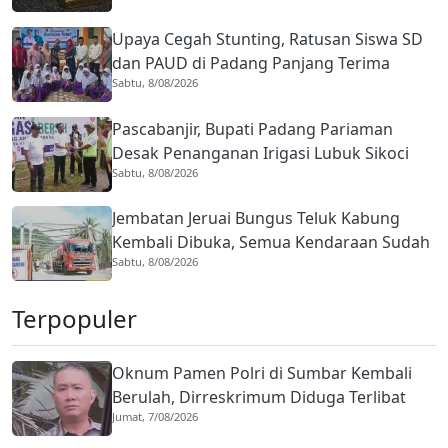
Upaya Cegah Stunting, Ratusan Siswa SD
dan PAUD di Padang Panjang Terima
Sabtu, 8/08/2026
Bantuan Telur
Pascabanjir, Bupati Padang Pariaman
Desak Penanganan Irigasi Lubuk Sikoci
Sabtu, 8/08/2026
dan Padang Laweh
Jembatan Jeruai Bungus Teluk Kabung
Kembali Dibuka, Semua Kendaraan Sudah
Sabtu, 8/08/2026
Bisa Melintas
Terpopuler
Oknum Pamen Polri di Sumbar Kembali
Berulah, Dirreskrimum Diduga Terlibat
Jumat, 7/08/2026
Kekerasan dengan Seorang Sopir