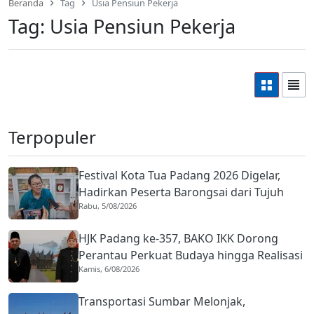
Beranda
Tag
Usia Pensiun Pekerja
Tag:
Usia Pensiun Pekerja
Terpopuler
Festival Kota Tua Padang 2026 Digelar,
Hadirkan Peserta Barongsai dari Tujuh
Rabu, 5/08/2026
Negara
HJK Padang ke-357, BAKO IKK Dorong
Perantau Perkuat Budaya hingga Realisasi
Kamis, 6/08/2026
Kota Gastronomi
Transportasi Sumbar Melonjak,