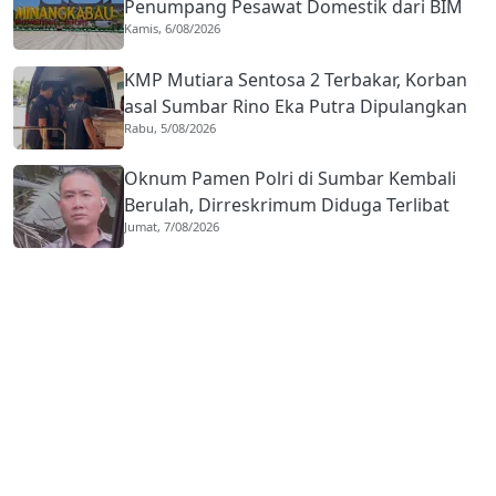
Penumpang Pesawat Domestik dari BIM
Kamis, 6/08/2026
Naik Hampir 33 Persen
KMP Mutiara Sentosa 2 Terbakar, Korban
asal Sumbar Rino Eka Putra Dipulangkan
Rabu, 5/08/2026
ke Agam
Oknum Pamen Polri di Sumbar Kembali
Berulah, Dirreskrimum Diduga Terlibat
Jumat, 7/08/2026
Kekerasan dengan Seorang Sopir