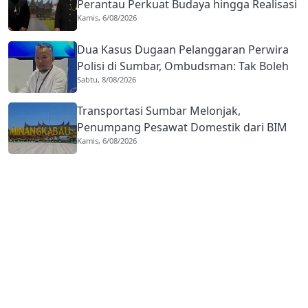
Perantau Perkuat Budaya hingga Realisasi
Kamis, 6/08/2026
Kota Gastronomi
Dua Kasus Dugaan Pelanggaran Perwira
Polisi di Sumbar, Ombudsman: Tak Boleh
Sabtu, 8/08/2026
Ada Toleransi
Transportasi Sumbar Melonjak,
Penumpang Pesawat Domestik dari BIM
Kamis, 6/08/2026
Naik Hampir 33 Persen