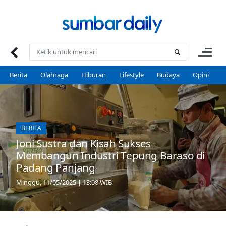
Skip
to
content
Berita
Olahraga
Hiburan
Lifestyle
Budaya
Opini
P
BERITA
Joni Sustra dan Kisah Sukses
Membangun Industri Tepung Baraso di
Padang Panjang
Minggu, 11/05/2025 | 13:08 WIB