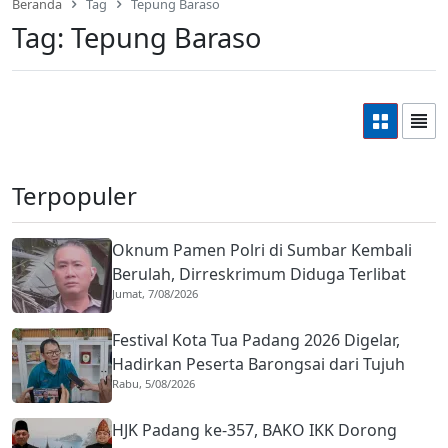
Beranda
Tag
Tepung Baraso
Tag:
Tepung Baraso
Terpopuler
Oknum Pamen Polri di Sumbar Kembali
Berulah, Dirreskrimum Diduga Terlibat
Jumat, 7/08/2026
Kekerasan dengan Seorang Sopir
Festival Kota Tua Padang 2026 Digelar,
Hadirkan Peserta Barongsai dari Tujuh
Rabu, 5/08/2026
Negara
HJK Padang ke-357, BAKO IKK Dorong