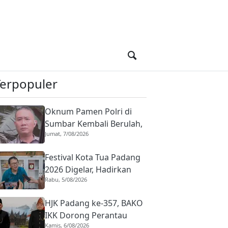
Terpopuler
Oknum Pamen Polri di
Sumbar Kembali Berulah,
Jumat, 7/08/2026
Dirreskrimum Diduga
Terlibat Kekerasan
Festival Kota Tua Padang
dengan Seorang Sopir
2026 Digelar, Hadirkan
Rabu, 5/08/2026
Peserta Barongsai dari
Tujuh Negara
HJK Padang ke-357, BAKO
IKK Dorong Perantau
Kamis, 6/08/2026
Perkuat Budaya hingga