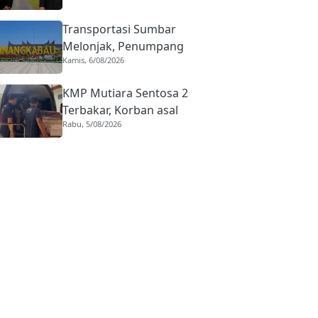
Realisasi Kota Gastronomi
Transportasi Sumbar
Melonjak, Penumpang
Kamis, 6/08/2026
Pesawat Domestik dari
BIM Naik Hampir 33
KMP Mutiara Sentosa 2
Persen
Terbakar, Korban asal
Rabu, 5/08/2026
Sumbar Rino Eka Putra
Dipulangkan ke Agam