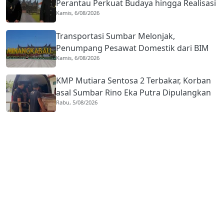
Perantau Perkuat Budaya hingga Realisasi
Kamis, 6/08/2026
Kota Gastronomi
Transportasi Sumbar Melonjak,
Penumpang Pesawat Domestik dari BIM
Kamis, 6/08/2026
Naik Hampir 33 Persen
KMP Mutiara Sentosa 2 Terbakar, Korban
asal Sumbar Rino Eka Putra Dipulangkan
Rabu, 5/08/2026
ke Agam