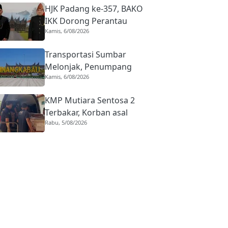
HJK Padang ke-357, BAKO
IKK Dorong Perantau
Kamis, 6/08/2026
Perkuat Budaya hingga
Realisasi Kota Gastronomi
Transportasi Sumbar
Melonjak, Penumpang
Kamis, 6/08/2026
Pesawat Domestik dari
BIM Naik Hampir 33
KMP Mutiara Sentosa 2
Persen
Terbakar, Korban asal
Rabu, 5/08/2026
Sumbar Rino Eka Putra
Dipulangkan ke Agam