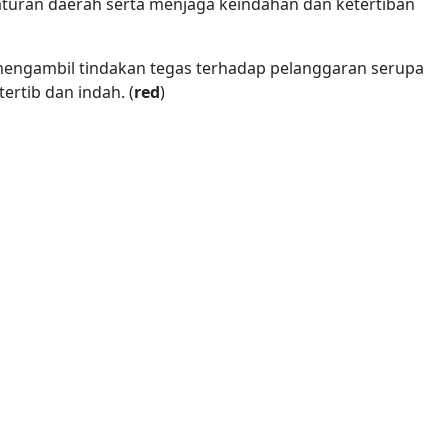
uran daerah serta menjaga keindahan dan ketertiban
mengambil tindakan tegas terhadap pelanggaran serupa
rtib dan indah. (
red
)