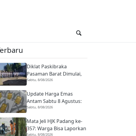
Terbaru
Diklat Paskibraka
Pasaman Barat Dimulai,
Sabtu, 8/08/2026
45 Capaska Disiapkan
untuk HUT RI ke-81
Update Harga Emas
Antam Sabtu 8 Agustus:
Sabtu, 8/08/2026
Harga Buyback Ikut Turun
Mata Jeli HJK Padang ke-
357: Warga Bisa Laporkan
Sabtu, 8/08/2026
Kondisi Kebersihan, Tak