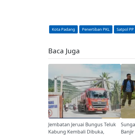
Kota Padang
Penertiban PKL
Satpol PP
Baca Juga
Jembatan Jeruai Bungus Teluk
Sunga
Kabung Kembali Dibuka,
Banjir