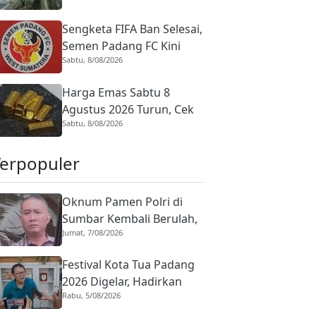
Peduli Jumlah Followers
Sengketa FIFA Ban Selesai,
Medsos
Semen Padang FC Kini
Sabtu, 8/08/2026
Bisa Daftarkan Pemain
Baru
Harga Emas Sabtu 8
Agustus 2026 Turun, Cek
Sabtu, 8/08/2026
Daftar Lengkapnya
Terpopuler
Oknum Pamen Polri di
Sumbar Kembali Berulah,
Jumat, 7/08/2026
Dirreskrimum Diduga
Terlibat Kekerasan
Festival Kota Tua Padang
dengan Seorang Sopir
2026 Digelar, Hadirkan
Rabu, 5/08/2026
Peserta Barongsai dari
Tujuh Negara